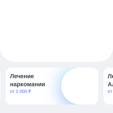
Лечение
К
от
Алкоголизма
от 2 000 ₽