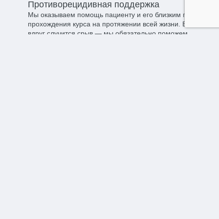
Противорецидивная поддержка​
Мы оказываем помощь пациенту и его близким после
прохождения курса на протяжении всей жизни. Если
вдруг случится срыв — мы обязательно поможем.
Проверенные методы​
Мы используем в своей практике методики и способы
борьбы с алкоголизмом с доказанной клинической
результативностью.
Работаем 24/7​
Наш центр готов оказать все необходимые
процедуры, как на дому, так и в стационаре в любое
время суток в любой день недели.
Отзывы