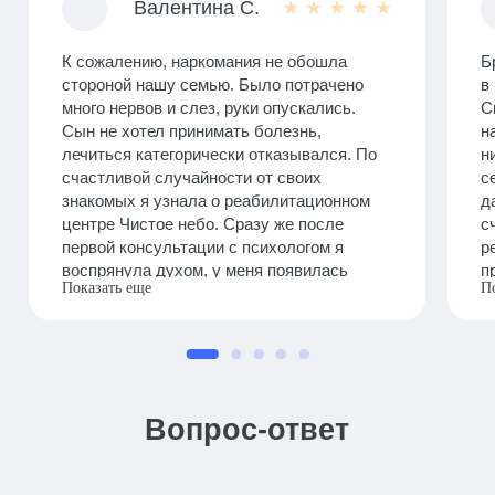
Валентина С.
★
★
★
★
★
К сожалению, наркомания не обошла
Б
стороной нашу семью. Было потрачено
в
много нервов и слез, руки опускались.
С
Сын не хотел принимать болезнь,
н
лечиться категорически отказывался. По
н
счастливой случайности от своих
с
знакомых я узнала о реабилитационном
д
центре Чистое небо. Сразу же после
с
первой консультации с психологом я
р
воспрянула духом, у меня появилась
п
Показать еще
надежда. Следуя его рекомендациям, я
п
выстроила диалог с сыном и он
ч
отправился на лечение. После
ж
прохождения курса реабилитации у сына
п
ремиссия уже больше 3 лет. Он поступил в
Б
университет, подрабатывает, планирует
р
Вопрос-ответ
женится. Я благодарна центру
в
реабилитации Чистое небо за новую
жизнь!