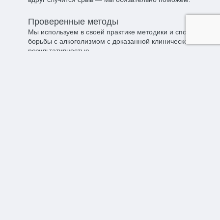
Проверенные методы​
Мы используем в своей практике методики и способы
борьбы с алкоголизмом с доказанной клинической
результативностью.
Работаем 24/7​
Наш центр готов оказать все необходимые
процедуры, как на дому, так и в стационаре в любое
время суток в любой день недели.
Отзывы